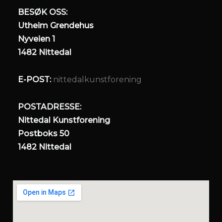
o
r
k
a
BESØK OSS:
m
Utheim Grendehus
Nyveien 1
1482 Nittedal
E-POST:
nittedalkunstforening
POSTADRESSE:
Nittedal Kunstforening
Postboks 50
1482 Nittedal