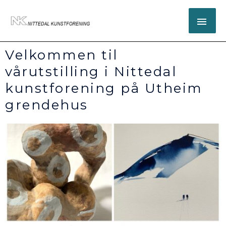
Hopp
HO
rett
til
innholdet
Velkommen til
vårutstilling i Nittedal
kunstforening på Utheim
grendehus