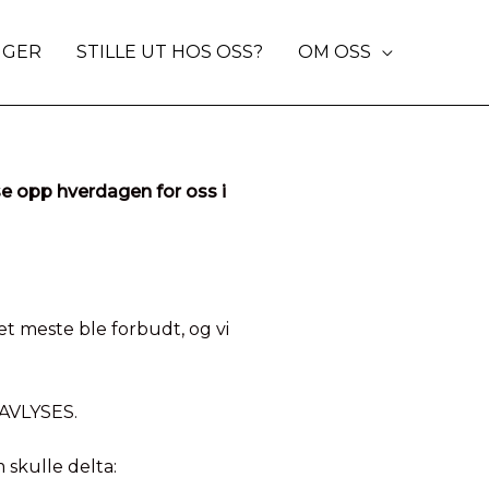
NGER
STILLE UT HOS OSS?
OM OSS
yse opp hverdagen for oss i
 meste ble forbudt, og vi
 AVLYSES.
 skulle delta: