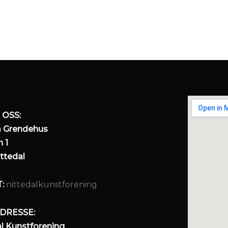
 OSS:
 Grendehus
 1
ttedal
T:
nittedalkunstforening
DRESSE:
al Kunstforening