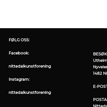
FØLG OSS:
Facebook:
BESØK
Utheim
nittedalkunstforening
Nyveien
1482 Ni
Instagram:
E-POS
nittedalkunstforening
POSTA
Nitted