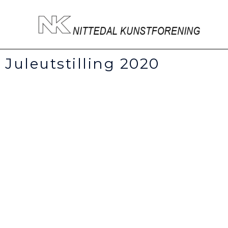
Hopp
rett
til
innholdet
Juleutstilling 2020